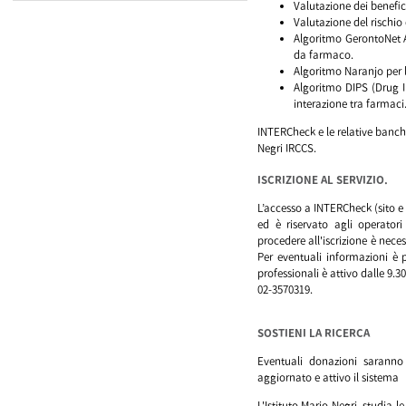
Valutazione dei benefic
Valutazione del rischio 
Algoritmo GerontoNet AD
da farmaco.
Algoritmo Naranjo per l
Algoritmo DIPS (Drug I
interazione tra farmaci
INTERCheck e le relative banch
Negri IRCCS.
ISCRIZIONE AL SERVIZIO.
L’accesso a INTERCheck (sito e
ed è riservato agli operatori
procedere all'iscrizione è nece
Per eventuali informazioni è 
professionali è attivo dalle 9.
02-3570319.
SOSTIENI LA RICERCA
Eventuali donazioni saranno 
aggiornato e attivo il sistema
L'Istituto Mario Negri studia le