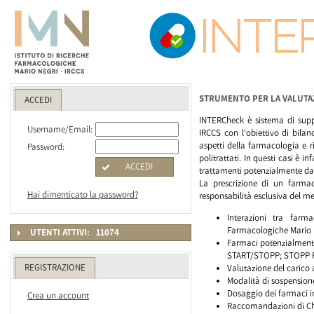
STRUMENTO PER LA VALUTAZ
ACCEDI
INTERCheck è sistema di suppo
Username/Email:
IRCCS con l'obiettivo di bilan
aspetti della farmacologia e r
Password:
politrattati. In questi casi è i
ACCEDI
trattamenti potenzialmente dann
La prescrizione di un farma
Hai dimenticato la password?
responsabilità esclusiva del m
Interazioni tra farma
Farmacologiche Mario 
UTENTI ATTIVI:
11074
Farmaci potenzialmente 
START/STOPP; STOPP Fr
REGISTRAZIONE
Valutazione del carico 
Modalità di sospensione
Dosaggio dei farmaci in
Crea un account
Raccomandazioni di Cho